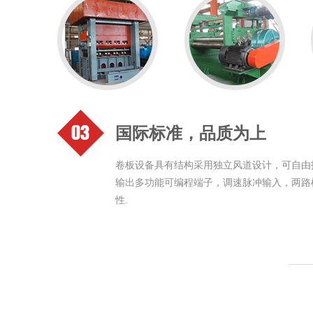
国际标准，品质为上
卷板设备具有结构采用独立风道设计，可自由
输出多功能可编程端子，调速脉冲输入，两路
性.