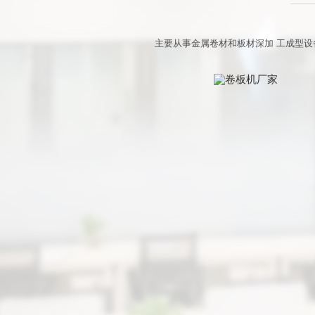
主要从事金属卷材和板材深加 工成型