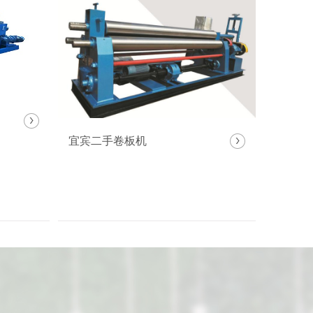
宜宾二手卷板机