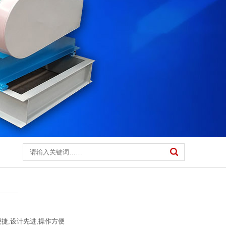
便捷,设计先进,操作方便