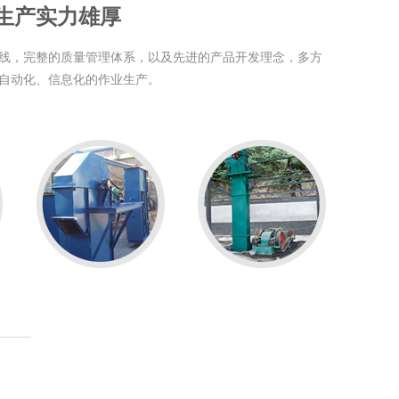
生产实力雄厚
线，完整的质量管理体系，以及先进的产品开发理念，多方
自动化、信息化的作业生产。