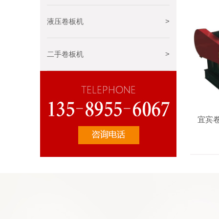
液压卷板机
>
二手卷板机
>
宜宾