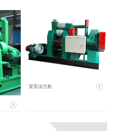
宜宾法兰机