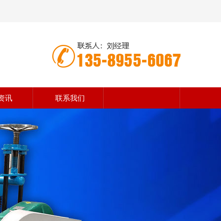
资讯
联系我们