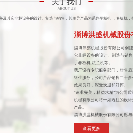
关于我们
ABOUT US
设备及其它非标设备的设计、制造与销售，其主导产品为系列平板机 ，卷板机，
淄博洪盛机械股份
淄博洪盛机械股份有限公司创建
它非标设备的设计、制造与销售
手卷板机,法兰机等。
我厂设有专职服务部门，对售后
终生服务，公司产品销售二十多
效果良好，深受欢迎和好评。
"追求完美，精益求精"为公司质
机械有限公司将一如既往的设计
产品。
淄博洪盛机械股份有限公司愿与
查看更多