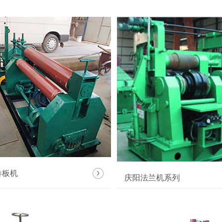
卷板机
庆阳法兰机系列