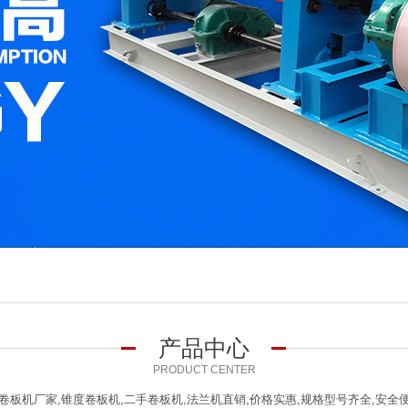
产品中心
PRODUCT CENTER
卷板机厂家,锥度卷板机,二手卷板机,法兰机直销,价格实惠,规格型号齐全,安全