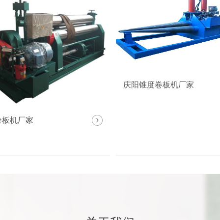
庆阳锥度卷板机厂家
卷板机厂家