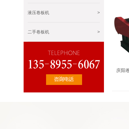
液压卷板机
>
二手卷板机
>
庆阳