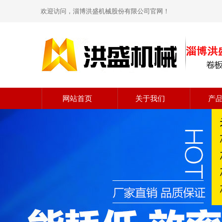
欢迎访问，淄博洪盛机械股份有限公司官网！
网站首页
关于我们
产