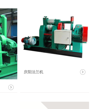
庆阳法兰机